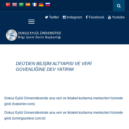
İçeriğe
Navigasyona
atla
atla
Twitter
Instagram
Facebook
Youtube
Menüye
Geç
DEÜ’DEN BİLİŞİM ALTYAPISI VE VERİ
GÜVENLİĞİNE DEV YATIRIM
Dokuz Eylül Üniversitesinde ana veri ve felaket kurtarma merkezleri hizmete
girdi (haberler.com)
Dokuz Eylül Üniversitesinde ana veri ve felaket kurtarma merkezleri hizmete
girdi (izmirgazetesi.com.tr)