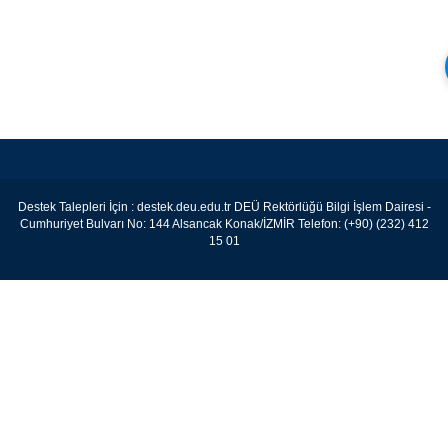
Destek Talepleri İçin :
destek.deu.edu.tr
DEÜ Rektörlüğü Bilgi İşlem Dairesi -
Cumhuriyet Bulvarı No: 144 Alsancak Konak/İZMİR Telefon: (+90) (232) 412
15 01