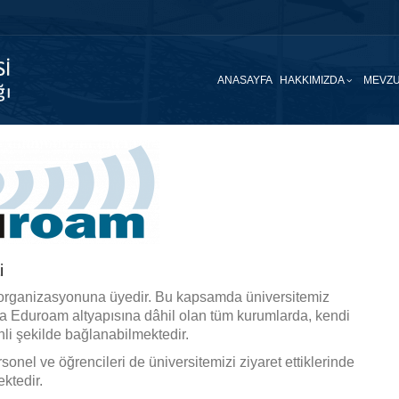
ANASAYFA
HAKKIMIZDA
MEVZU
i
organizasyonuna üyedir. Bu kapsamda üniversitemiz
ında Eduroam altyapısına dâhil olan tüm kurumlarda, kendi
nli şekilde bağlanabilmektedir.
onel ve öğrencileri de üniversitemizi ziyaret ettiklerinde
ktedir.