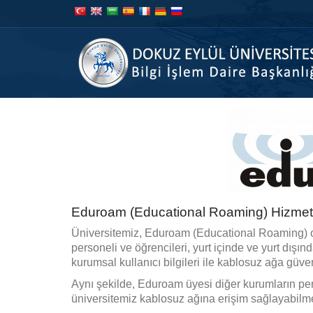
İçeriğe
Navigasyona
atla
atla
Eduroam (Educational Roaming) Hizmet
Üniversitemiz, Eduroam (Educational Roaming) 
personeli ve öğrencileri, yurt içinde ve yurt dış
kurumsal kullanıcı bilgileri ile kablosuz ağa güve
Aynı şekilde, Eduroam üyesi diğer kurumların pers
üniversitemiz kablosuz ağına erişim sağlayabilme