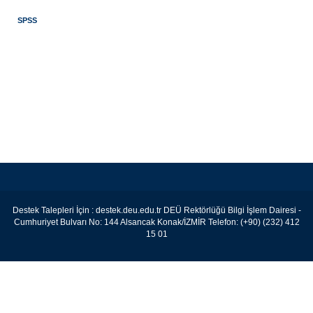
SPSS
Destek Talepleri İçin :
destek.deu.edu.tr
DEÜ Rektörlüğü Bilgi İşlem Dairesi -
Cumhuriyet Bulvarı No: 144 Alsancak Konak/İZMİR Telefon: (+90) (232) 412
15 01