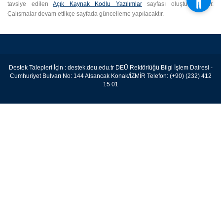
tavsiye edilen
Açık Kaynak Kodlu Yazılımlar
sayfası oluşturulmuştur.
Çalışmalar devam ettikçe sayfada güncelleme yapılacaktır.
Destek Talepleri İçin :
destek.deu.edu.tr
DEÜ Rektörlüğü Bilgi İşlem Dairesi -
Cumhuriyet Bulvarı No: 144 Alsancak Konak/İZMİR Telefon: (+90) (232) 412
15 01